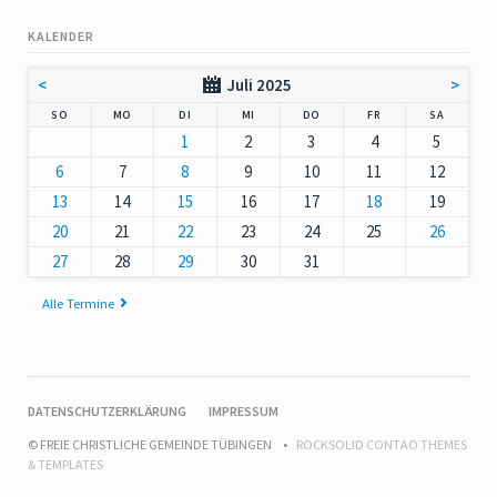
KALENDER
<
Juli 2025
>
NNTAG
NTAG
ENSTAG
TTWOCH
NNERSTAG
EITAG
MSTAG
SO
MO
DI
MI
DO
FR
SA
1
2
3
4
5
6
7
8
9
10
11
12
13
14
15
16
17
18
19
20
21
22
23
24
25
26
27
28
29
30
31
Alle Termine
NAVIGATION
DATENSCHUTZERKLÄRUNG
IMPRESSUM
ÜBERSPRINGEN
© FREIE CHRISTLICHE GEMEINDE TÜBINGEN
ROCKSOLID CONTAO THEMES
& TEMPLATES