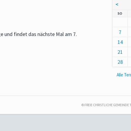
<
NNT
SO
7
age und findet das nächste Mal am
7.
14
21
28
Alle Te
© FREIE CHRISTLICHE GEMEINDE