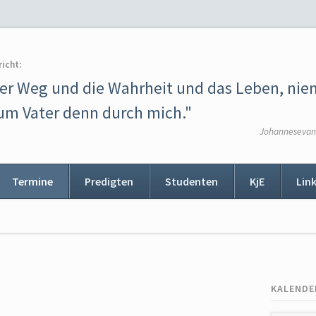
richt:
der Weg und die Wahrheit und das Leben, ni
m Vater denn durch mich."
Johannesevang
Termine
Predigten
Studenten
KjE
Lin
ion
ingen
KALENDE