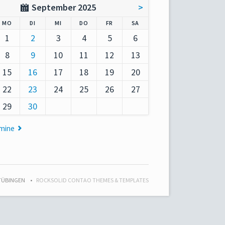
September 2025
>
AG
NTAG
ENSTAG
TTWOCH
NNERSTAG
EITAG
MSTAG
MO
DI
MI
DO
FR
SA
1
2
3
4
5
6
8
9
10
11
12
13
15
16
17
18
19
20
22
23
24
25
26
27
29
30
rmine
 TÜBINGEN
ROCKSOLID CONTAO THEMES & TEMPLATES