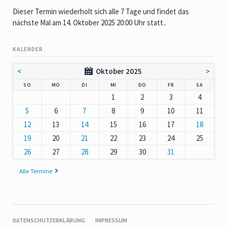
Dieser Termin wiederholt sich alle 7 Tage und findet das
nächste Mal am
14. Oktober 2025 20:00 Uhr
statt..
KALENDER
<
Oktober 2025
>
NNTAG
NTAG
ENSTAG
TTWOCH
NNERSTAG
EITAG
MSTAG
SO
MO
DI
MI
DO
FR
SA
1
2
3
4
5
6
7
8
9
10
11
12
13
14
15
16
17
18
19
20
21
22
23
24
25
26
27
28
29
30
31
Alle Termine
NAVIGATION
DATENSCHUTZERKLÄRUNG
IMPRESSUM