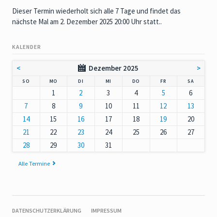
Dieser Termin wiederholt sich alle 7 Tage und findet das
nächste Mal am
2. Dezember 2025 20:00 Uhr
statt..
KALENDER
<
Dezember 2025
>
NNTAG
NTAG
ENSTAG
TTWOCH
NNERSTAG
EITAG
MSTAG
SO
MO
DI
MI
DO
FR
SA
1
2
3
4
5
6
7
8
9
10
11
12
13
14
15
16
17
18
19
20
21
22
23
24
25
26
27
28
29
30
31
Alle Termine
NAVIGATION
DATENSCHUTZERKLÄRUNG
IMPRESSUM