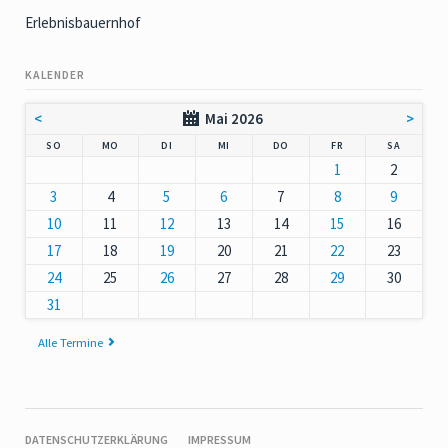
Erlebnisbauernhof
KALENDER
<
Mai 2026
>
NNTAG
NTAG
ENSTAG
TTWOCH
NNERSTAG
EITAG
MSTAG
SO
MO
DI
MI
DO
FR
SA
1
2
3
4
5
6
7
8
9
10
11
12
13
14
15
16
17
18
19
20
21
22
23
24
25
26
27
28
29
30
31
Alle Termine
NAVIGATION
DATENSCHUTZERKLÄRUNG
IMPRESSUM