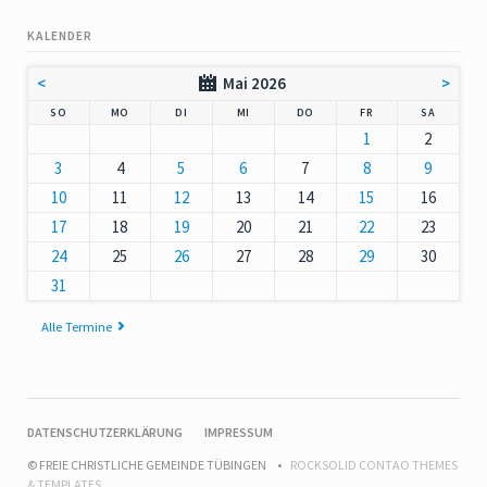
KALENDER
<
Mai 2026
>
NNTAG
NTAG
ENSTAG
TTWOCH
NNERSTAG
EITAG
MSTAG
SO
MO
DI
MI
DO
FR
SA
1
2
3
4
5
6
7
8
9
10
11
12
13
14
15
16
17
18
19
20
21
22
23
24
25
26
27
28
29
30
31
Alle Termine
NAVIGATION
DATENSCHUTZERKLÄRUNG
IMPRESSUM
ÜBERSPRINGEN
© FREIE CHRISTLICHE GEMEINDE TÜBINGEN
ROCKSOLID CONTAO THEMES
& TEMPLATES