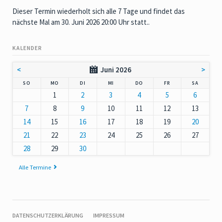
Dieser Termin wiederholt sich alle 7 Tage und findet das
nächste Mal am
30. Juni 2026 20:00 Uhr
statt..
KALENDER
<
Juni 2026
>
NNTAG
NTAG
ENSTAG
TTWOCH
NNERSTAG
EITAG
MSTAG
SO
MO
DI
MI
DO
FR
SA
1
2
3
4
5
6
7
8
9
10
11
12
13
14
15
16
17
18
19
20
21
22
23
24
25
26
27
28
29
30
Alle Termine
NAVIGATION
DATENSCHUTZERKLÄRUNG
IMPRESSUM