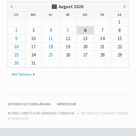
<
August 2026
>
NNTAG
NTAG
ENSTAG
TTWOCH
NNERSTAG
EITAG
MSTAG
SO
MO
DI
MI
DO
FR
SA
1
2
3
4
5
6
7
8
9
10
11
12
13
14
15
16
17
18
19
20
21
22
23
24
25
26
27
28
29
30
31
Alle Termine
NAVIGATION
DATENSCHUTZERKLÄRUNG
IMPRESSUM
ÜBERSPRINGEN
© FREIE CHRISTLICHE GEMEINDE TÜBINGEN
ROCKSOLID CONTAO THEMES
& TEMPLATES