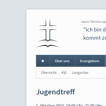
Jesus Christus sp
"Ich bin 
kommt zu
Über uns
Evangelium
Navigation
Übersicht
KjE
Jungschar
Navigat
überspringen
überspr
Jugendtreff
1. Oktober 2016, 19:00 Uhr–21:00 Uhr