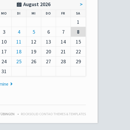
August 2026
>
AG
NTAG
ENSTAG
TTWOCH
NNERSTAG
EITAG
MSTAG
MO
DI
MI
DO
FR
SA
1
3
4
5
6
7
8
10
11
12
13
14
15
17
18
19
20
21
22
24
25
26
27
28
29
31
rmine
 TÜBINGEN
ROCKSOLID CONTAO THEMES & TEMPLATES