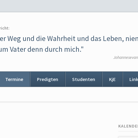
richt:
der Weg und die Wahrheit und das Leben, ni
m Vater denn durch mich."
Johannesevang
Termine
Predigten
Studenten
KjE
Lin
ion
ingen
KALENDE