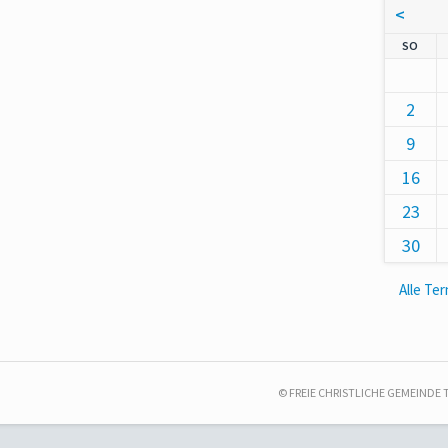
<
NNT
SO
2
9
16
23
30
Alle Te
© FREIE CHRISTLICHE GEMEINDE