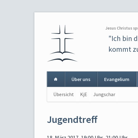
Jesus Christus sp
"Ich bin 
kommt zu
Über uns
Evangelium
Navigation
Übersicht
KjE
Jungschar
Navigat
überspringen
überspr
Jugendtreff
18. März 2017, 19:00 Uhr–21:00 Uhr