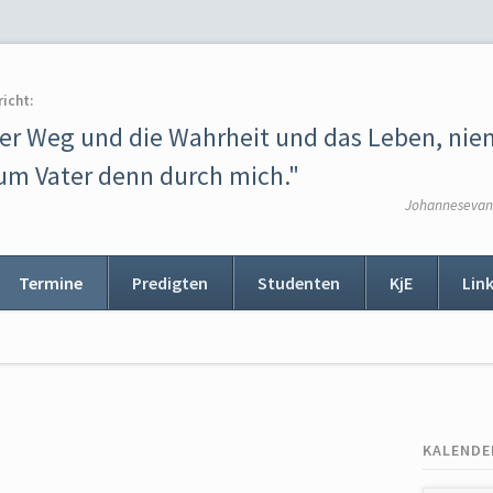
richt:
der Weg und die Wahrheit und das Leben, ni
m Vater denn durch mich."
Johannesevang
Termine
Predigten
Studenten
KjE
Lin
ion
ingen
KALENDE