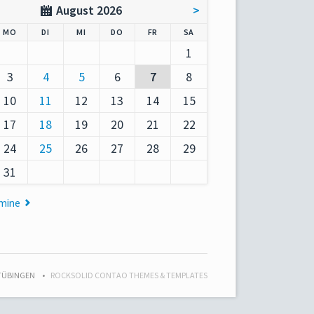
August 2026
>
AG
NTAG
ENSTAG
TTWOCH
NNERSTAG
EITAG
MSTAG
MO
DI
MI
DO
FR
SA
1
3
4
5
6
7
8
10
11
12
13
14
15
17
18
19
20
21
22
24
25
26
27
28
29
31
rmine
 TÜBINGEN
ROCKSOLID CONTAO THEMES & TEMPLATES