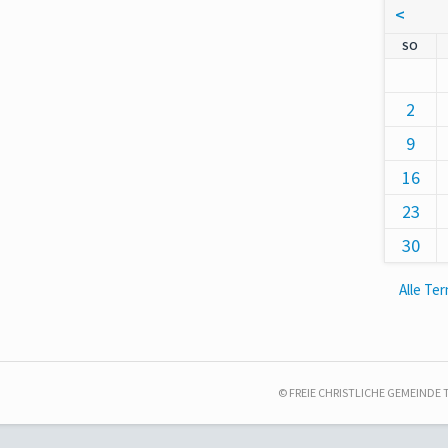
<
NNT
SO
2
9
16
23
30
Alle Te
© FREIE CHRISTLICHE GEMEINDE