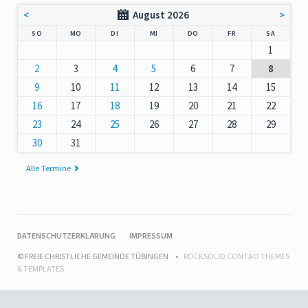
<
August 2026
>
NNTAG
NTAG
ENSTAG
TTWOCH
NNERSTAG
EITAG
MSTAG
SO
MO
DI
MI
DO
FR
SA
1
2
3
4
5
6
7
8
9
10
11
12
13
14
15
16
17
18
19
20
21
22
23
24
25
26
27
28
29
30
31
Alle Termine
NAVIGATION
DATENSCHUTZERKLÄRUNG
IMPRESSUM
ÜBERSPRINGEN
© FREIE CHRISTLICHE GEMEINDE TÜBINGEN
ROCKSOLID CONTAO THEMES
& TEMPLATES