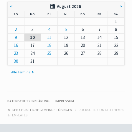
<
August 2026
>
NNTAG
NTAG
ENSTAG
TTWOCH
NNERSTAG
EITAG
MSTAG
SO
MO
DI
MI
DO
FR
SA
1
2
3
4
5
6
7
8
9
10
11
12
13
14
15
16
17
18
19
20
21
22
23
24
25
26
27
28
29
30
31
Alle Termine
NAVIGATION
DATENSCHUTZERKLÄRUNG
IMPRESSUM
ÜBERSPRINGEN
© FREIE CHRISTLICHE GEMEINDE TÜBINGEN
ROCKSOLID CONTAO THEMES
& TEMPLATES