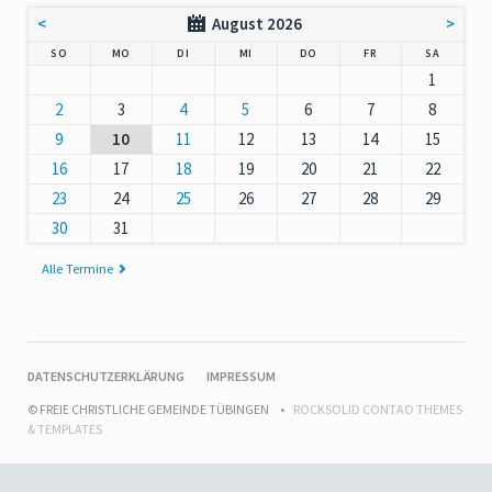
<
August 2026
>
NNTAG
NTAG
ENSTAG
TTWOCH
NNERSTAG
EITAG
MSTAG
SO
MO
DI
MI
DO
FR
SA
1
2
3
4
5
6
7
8
9
10
11
12
13
14
15
16
17
18
19
20
21
22
23
24
25
26
27
28
29
30
31
Alle Termine
NAVIGATION
DATENSCHUTZERKLÄRUNG
IMPRESSUM
ÜBERSPRINGEN
© FREIE CHRISTLICHE GEMEINDE TÜBINGEN
ROCKSOLID CONTAO THEMES
& TEMPLATES