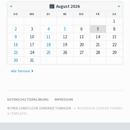
<
August 2026
>
NNTAG
NTAG
ENSTAG
TTWOCH
NNERSTAG
EITAG
MSTAG
SO
MO
DI
MI
DO
FR
SA
1
2
3
4
5
6
7
8
9
10
11
12
13
14
15
16
17
18
19
20
21
22
23
24
25
26
27
28
29
30
31
Alle Termine
NAVIGATION
DATENSCHUTZERKLÄRUNG
IMPRESSUM
ÜBERSPRINGEN
© FREIE CHRISTLICHE GEMEINDE TÜBINGEN
ROCKSOLID CONTAO THEMES
& TEMPLATES