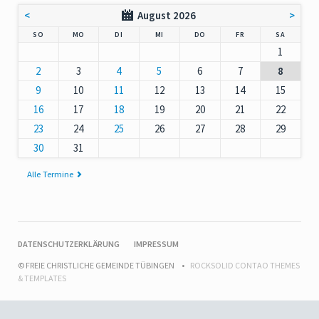
<
August 2026
>
NNTAG
NTAG
ENSTAG
TTWOCH
NNERSTAG
EITAG
MSTAG
SO
MO
DI
MI
DO
FR
SA
1
2
3
4
5
6
7
8
9
10
11
12
13
14
15
16
17
18
19
20
21
22
23
24
25
26
27
28
29
30
31
Alle Termine
NAVIGATION
DATENSCHUTZERKLÄRUNG
IMPRESSUM
ÜBERSPRINGEN
© FREIE CHRISTLICHE GEMEINDE TÜBINGEN
ROCKSOLID CONTAO THEMES
& TEMPLATES