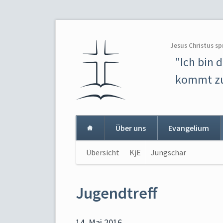
Jesus Christus sp
"Ich bin 
kommt zu
Über uns
Evangelium
Navigation
Übersicht
KjE
Jungschar
Navigat
überspringen
überspr
Jugendtreff
14. Mai 2016