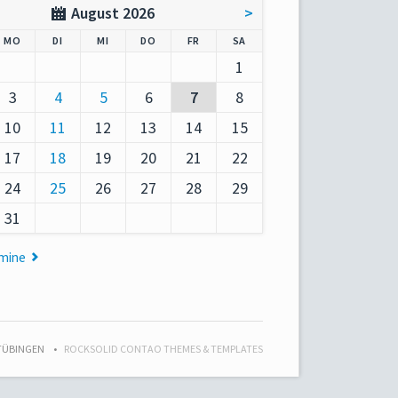
August 2026
>
AG
NTAG
ENSTAG
TTWOCH
NNERSTAG
EITAG
MSTAG
MO
DI
MI
DO
FR
SA
1
3
4
5
6
7
8
10
11
12
13
14
15
17
18
19
20
21
22
24
25
26
27
28
29
31
rmine
 TÜBINGEN
ROCKSOLID CONTAO THEMES & TEMPLATES