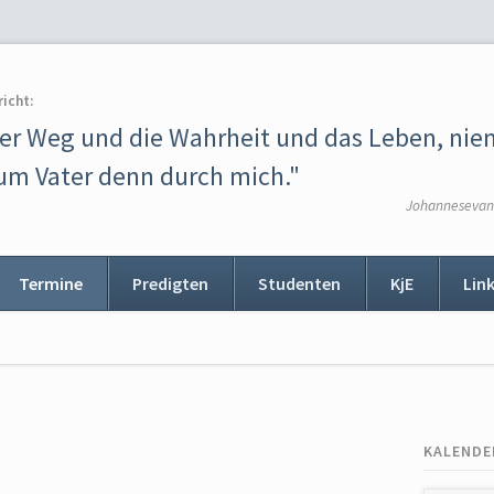
richt:
der Weg und die Wahrheit und das Leben, ni
m Vater denn durch mich."
Johannesevang
Termine
Predigten
Studenten
KjE
Lin
ion
ingen
KALENDE