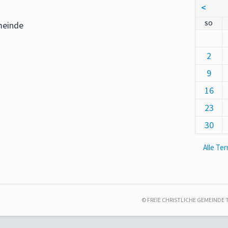
<
NNT
SO
meinde
2
9
16
23
30
Alle Te
© FREIE CHRISTLICHE GEMEINDE