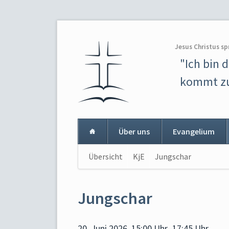
Jesus Christus sp
"Ich bin 
kommt zu
Über uns
Evangelium
Navigation
Übersicht
KjE
Jungschar
Navigat
überspringen
überspr
Jungschar
20. Juni 2026, 15:00 Uhr–17:45 Uhr