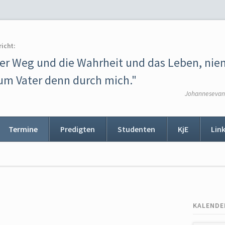
richt:
der Weg und die Wahrheit und das Leben, ni
m Vater denn durch mich."
Johannesevang
Termine
Predigten
Studenten
KjE
Lin
ion
ingen
KALENDE