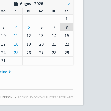
August 2026
>
AG
NTAG
ENSTAG
TTWOCH
NNERSTAG
EITAG
MSTAG
MO
DI
MI
DO
FR
SA
1
3
4
5
6
7
8
10
11
12
13
14
15
17
18
19
20
21
22
24
25
26
27
28
29
31
rmine
 TÜBINGEN
ROCKSOLID CONTAO THEMES & TEMPLATES