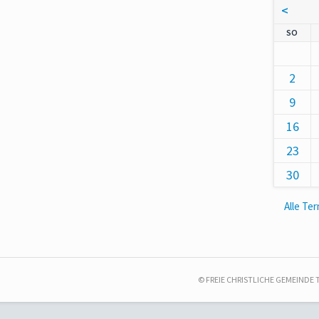
<
NNT
SO
2
9
16
23
30
Alle Te
© FREIE CHRISTLICHE GEMEINDE