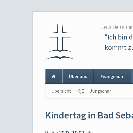
Jesus Christus sp
"Ich bin 
kommt zu
Über uns
Evangelium
Navigation
Übersicht
KjE
Jungschar
Navigat
überspringen
überspr
Kindertag in Bad Seb
9. Juli 2023, 10:00 Uhr