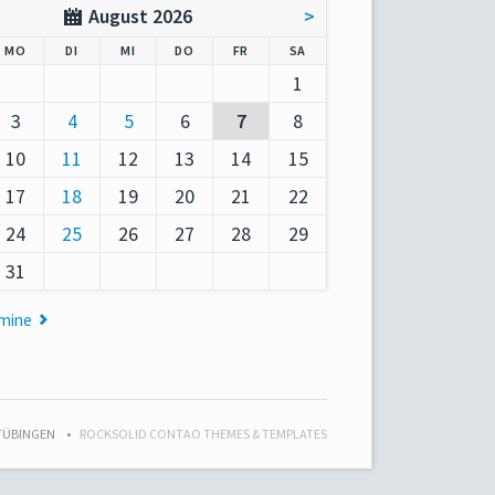
August 2026
>
AG
NTAG
ENSTAG
TTWOCH
NNERSTAG
EITAG
MSTAG
MO
DI
MI
DO
FR
SA
1
3
4
5
6
7
8
10
11
12
13
14
15
17
18
19
20
21
22
24
25
26
27
28
29
31
rmine
 TÜBINGEN
ROCKSOLID CONTAO THEMES & TEMPLATES