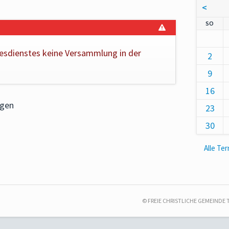
<
NNT
SO
esdienstes keine Versammlung in der
2
9
16
ngen
23
30
Alle Te
© FREIE CHRISTLICHE GEMEINDE