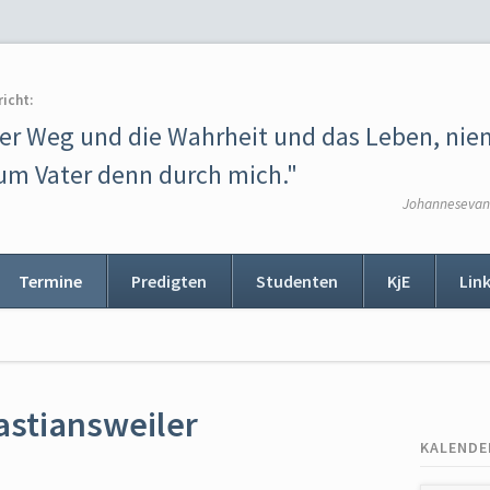
richt:
der Weg und die Wahrheit und das Leben, ni
m Vater denn durch mich."
Johannesevang
Termine
Predigten
Studenten
KjE
Lin
ion
ingen
astiansweiler
KALENDE