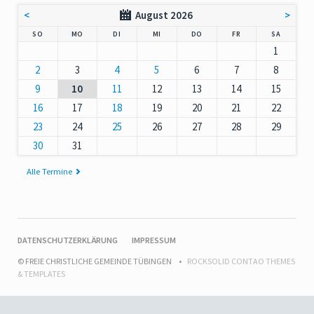
<
August 2026
>
NNTAG
NTAG
ENSTAG
TTWOCH
NNERSTAG
EITAG
MSTAG
SO
MO
DI
MI
DO
FR
SA
1
2
3
4
5
6
7
8
9
10
11
12
13
14
15
16
17
18
19
20
21
22
23
24
25
26
27
28
29
30
31
Alle Termine
NAVIGATION
DATENSCHUTZERKLÄRUNG
IMPRESSUM
ÜBERSPRINGEN
© FREIE CHRISTLICHE GEMEINDE TÜBINGEN
ROCKSOLID CONTAO THEMES
& TEMPLATES