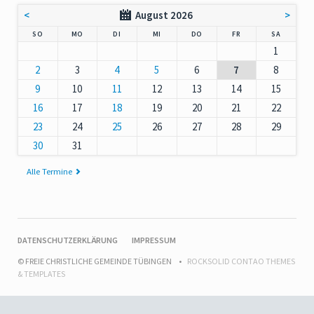
<
August 2026
>
NNTAG
NTAG
ENSTAG
TTWOCH
NNERSTAG
EITAG
MSTAG
SO
MO
DI
MI
DO
FR
SA
1
2
3
4
5
6
7
8
9
10
11
12
13
14
15
16
17
18
19
20
21
22
23
24
25
26
27
28
29
30
31
Alle Termine
NAVIGATION
DATENSCHUTZERKLÄRUNG
IMPRESSUM
ÜBERSPRINGEN
© FREIE CHRISTLICHE GEMEINDE TÜBINGEN
ROCKSOLID CONTAO THEMES
& TEMPLATES