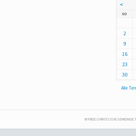
<
NNT
SO
2
9
16
23
30
Alle Te
© FREIE CHRISTLICHE GEMEINDE