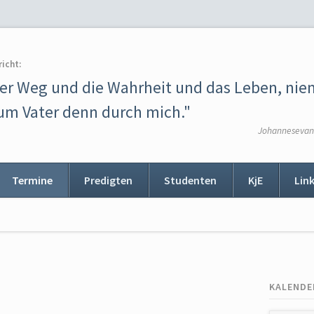
richt:
der Weg und die Wahrheit und das Leben, ni
m Vater denn durch mich."
Johannesevang
Termine
Predigten
Studenten
KjE
Lin
ion
ingen
KALENDE