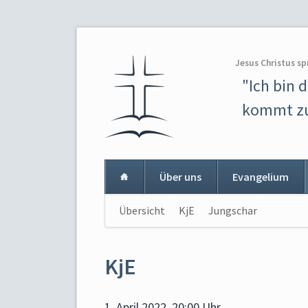
Jesus Christus sp
"Ich bin 
kommt zu
Über uns
Evangelium
Navigation
Übersicht
KjE
Jungschar
Navigat
überspringen
überspr
KjE
1. April 2022, 20:00 Uhr