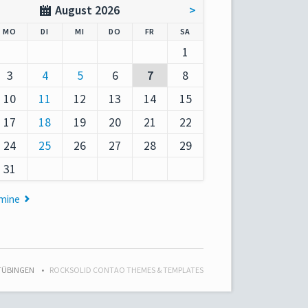
August 2026
>
AG
NTAG
ENSTAG
TTWOCH
NNERSTAG
EITAG
MSTAG
MO
DI
MI
DO
FR
SA
1
3
4
5
6
7
8
10
11
12
13
14
15
17
18
19
20
21
22
24
25
26
27
28
29
31
rmine
 TÜBINGEN
ROCKSOLID CONTAO THEMES & TEMPLATES