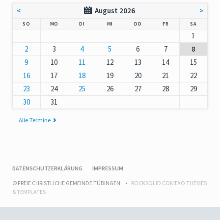
<
August 2026
>
NNTAG
NTAG
ENSTAG
TTWOCH
NNERSTAG
EITAG
MSTAG
SO
MO
DI
MI
DO
FR
SA
1
2
3
4
5
6
7
8
9
10
11
12
13
14
15
16
17
18
19
20
21
22
23
24
25
26
27
28
29
30
31
Alle Termine
NAVIGATION
DATENSCHUTZERKLÄRUNG
IMPRESSUM
ÜBERSPRINGEN
© FREIE CHRISTLICHE GEMEINDE TÜBINGEN
ROCKSOLID CONTAO THEMES
& TEMPLATES