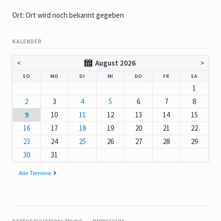
Ort: Ort wird noch bekannt gegeben
KALENDER
<
August 2026
>
NNTAG
NTAG
ENSTAG
TTWOCH
NNERSTAG
EITAG
MSTAG
SO
MO
DI
MI
DO
FR
SA
1
2
3
4
5
6
7
8
9
10
11
12
13
14
15
16
17
18
19
20
21
22
23
24
25
26
27
28
29
30
31
Alle Termine
NAVIGATION