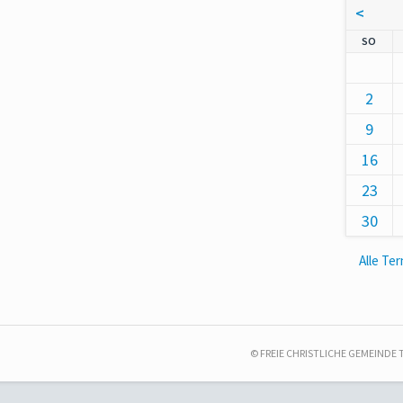
<
NNT
SO
2
9
16
23
30
Alle Te
© FREIE CHRISTLICHE GEMEINDE