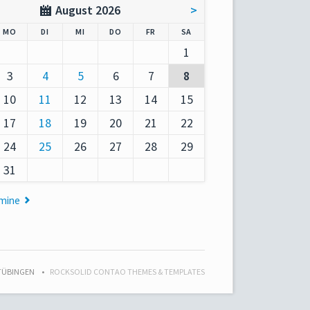
August 2026
>
AG
NTAG
ENSTAG
TTWOCH
NNERSTAG
EITAG
MSTAG
MO
DI
MI
DO
FR
SA
1
3
4
5
6
7
8
10
11
12
13
14
15
17
18
19
20
21
22
24
25
26
27
28
29
31
rmine
 TÜBINGEN
ROCKSOLID CONTAO THEMES & TEMPLATES