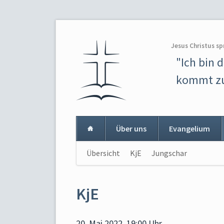
Jesus Christus sp
"Ich bin 
kommt zu
Über uns
Evangelium
Navigation
Übersicht
KjE
Jungschar
Navigat
überspringen
überspr
KjE
20. Mai 2022, 19:00 Uhr