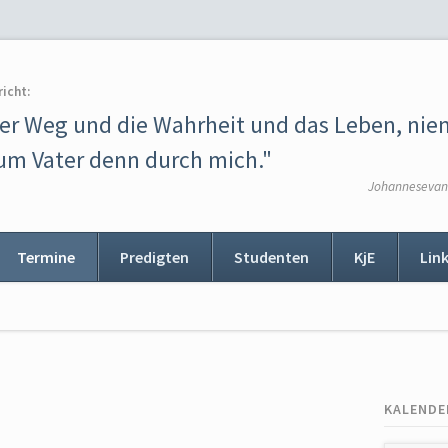
richt:
der Weg und die Wahrheit und das Leben, ni
m Vater denn durch mich."
Johannesevang
Termine
Predigten
Studenten
KjE
Lin
ion
ingen
KALENDE