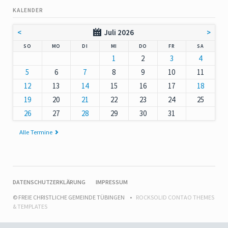
KALENDER
<
Juli 2026
>
NNTAG
NTAG
ENSTAG
TTWOCH
NNERSTAG
EITAG
MSTAG
SO
MO
DI
MI
DO
FR
SA
1
2
3
4
5
6
7
8
9
10
11
12
13
14
15
16
17
18
19
20
21
22
23
24
25
26
27
28
29
30
31
Alle Termine
NAVIGATION
DATENSCHUTZERKLÄRUNG
IMPRESSUM
ÜBERSPRINGEN
© FREIE CHRISTLICHE GEMEINDE TÜBINGEN
ROCKSOLID CONTAO THEMES
& TEMPLATES