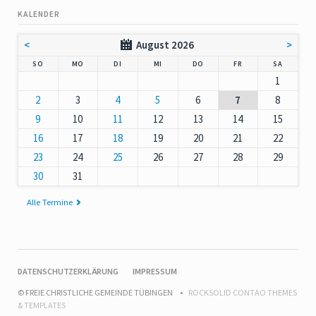
KALENDER
<
August 2026
>
NNTAG
NTAG
ENSTAG
TTWOCH
NNERSTAG
EITAG
MSTAG
SO
MO
DI
MI
DO
FR
SA
1
2
3
4
5
6
7
8
9
10
11
12
13
14
15
16
17
18
19
20
21
22
23
24
25
26
27
28
29
30
31
Alle Termine
NAVIGATION
DATENSCHUTZERKLÄRUNG
IMPRESSUM
ÜBERSPRINGEN
© FREIE CHRISTLICHE GEMEINDE TÜBINGEN
ROCKSOLID CONTAO THEMES
& TEMPLATES