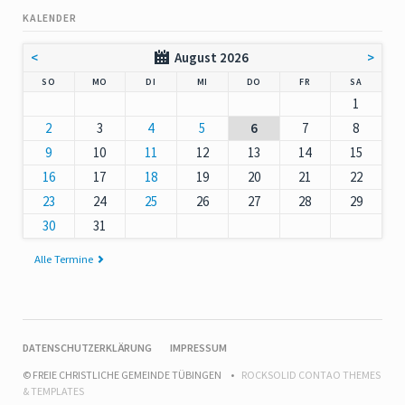
KALENDER
<
August 2026
>
NNTAG
NTAG
ENSTAG
TTWOCH
NNERSTAG
EITAG
MSTAG
SO
MO
DI
MI
DO
FR
SA
1
2
3
4
5
6
7
8
9
10
11
12
13
14
15
16
17
18
19
20
21
22
23
24
25
26
27
28
29
30
31
Alle Termine
NAVIGATION
DATENSCHUTZERKLÄRUNG
IMPRESSUM
ÜBERSPRINGEN
© FREIE CHRISTLICHE GEMEINDE TÜBINGEN
ROCKSOLID CONTAO THEMES
& TEMPLATES