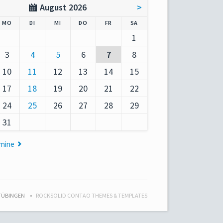
August 2026
>
AG
NTAG
ENSTAG
TTWOCH
NNERSTAG
EITAG
MSTAG
MO
DI
MI
DO
FR
SA
1
3
4
5
6
7
8
10
11
12
13
14
15
17
18
19
20
21
22
24
25
26
27
28
29
31
rmine
 TÜBINGEN
ROCKSOLID CONTAO THEMES & TEMPLATES