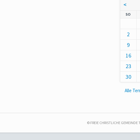
<
NNT
SO
2
9
16
23
30
Alle Te
© FREIE CHRISTLICHE GEMEINDE