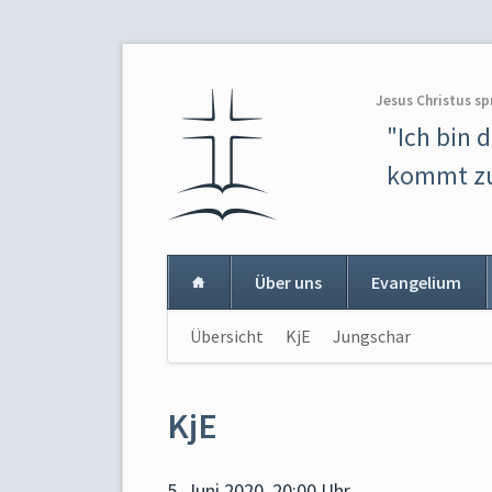
Jesus Christus sp
"Ich bin 
kommt zu
Über uns
Evangelium
Navigation
Übersicht
KjE
Jungschar
Navigat
überspringen
überspr
KjE
5. Juni 2020, 20:00 Uhr