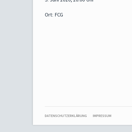
Ort: FCG
NAVIGATION
DATENSCHUTZERKLÄRUNG
IMPRESSUM
ÜBERSPRINGEN