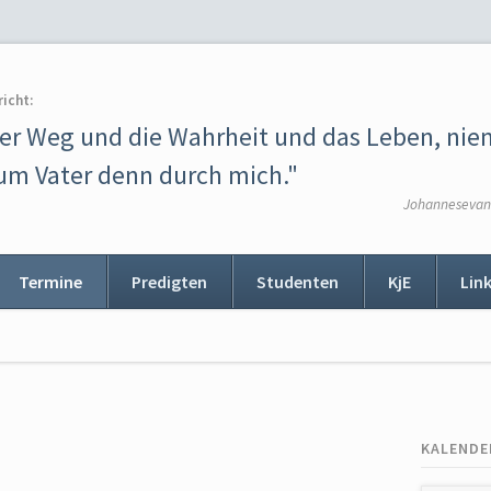
richt:
der Weg und die Wahrheit und das Leben, ni
m Vater denn durch mich."
Johannesevang
Termine
Predigten
Studenten
KjE
Lin
ion
ingen
KALENDE