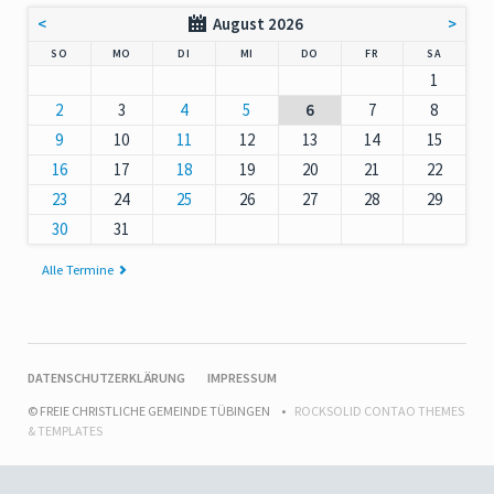
<
August 2026
>
NNTAG
NTAG
ENSTAG
TTWOCH
NNERSTAG
EITAG
MSTAG
SO
MO
DI
MI
DO
FR
SA
1
2
3
4
5
6
7
8
9
10
11
12
13
14
15
16
17
18
19
20
21
22
23
24
25
26
27
28
29
30
31
Alle Termine
NAVIGATION
DATENSCHUTZERKLÄRUNG
IMPRESSUM
ÜBERSPRINGEN
© FREIE CHRISTLICHE GEMEINDE TÜBINGEN
ROCKSOLID CONTAO THEMES
& TEMPLATES