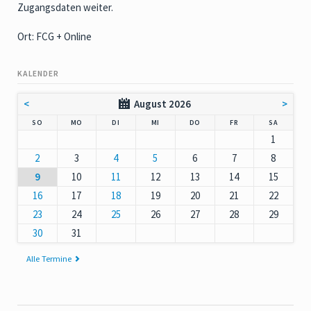
Zugangsdaten weiter.
Ort: FCG + Online
KALENDER
<
August 2026
>
NNTAG
NTAG
ENSTAG
TTWOCH
NNERSTAG
EITAG
MSTAG
SO
MO
DI
MI
DO
FR
SA
1
2
3
4
5
6
7
8
9
10
11
12
13
14
15
16
17
18
19
20
21
22
23
24
25
26
27
28
29
30
31
Alle Termine