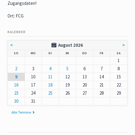
Zugangsdaten!
Ort: FCG
KALENDER
<
August 2026
>
NNTAG
NTAG
ENSTAG
TTWOCH
NNERSTAG
EITAG
MSTAG
SO
MO
DI
MI
DO
FR
SA
1
2
3
4
5
6
7
8
9
10
11
12
13
14
15
16
17
18
19
20
21
22
23
24
25
26
27
28
29
30
31
Alle Termine