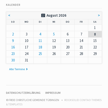
KALENDER
<
August 2026
>
NNTAG
NTAG
ENSTAG
TTWOCH
NNERSTAG
EITAG
MSTAG
SO
MO
DI
MI
DO
FR
SA
1
2
3
4
5
6
7
8
9
10
11
12
13
14
15
16
17
18
19
20
21
22
23
24
25
26
27
28
29
30
31
Alle Termine
NAVIGATION
DATENSCHUTZERKLÄRUNG
IMPRESSUM
ÜBERSPRINGEN
© FREIE CHRISTLICHE GEMEINDE TÜBINGEN
ROCKSOLID CONTAO THEMES
& TEMPLATES