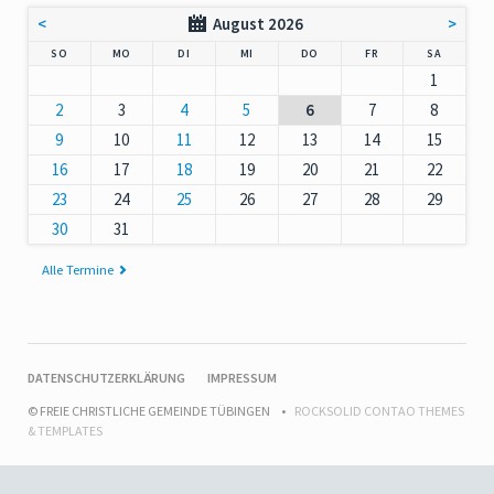
<
August 2026
>
NNTAG
NTAG
ENSTAG
TTWOCH
NNERSTAG
EITAG
MSTAG
SO
MO
DI
MI
DO
FR
SA
1
2
3
4
5
6
7
8
9
10
11
12
13
14
15
16
17
18
19
20
21
22
23
24
25
26
27
28
29
30
31
Alle Termine
NAVIGATION
DATENSCHUTZERKLÄRUNG
IMPRESSUM
ÜBERSPRINGEN
© FREIE CHRISTLICHE GEMEINDE TÜBINGEN
ROCKSOLID CONTAO THEMES
& TEMPLATES