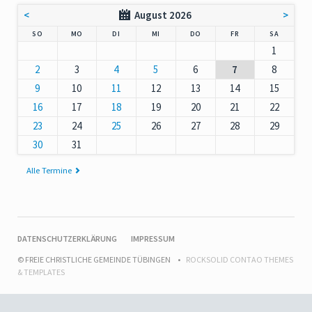
<
August 2026
>
NNTAG
NTAG
ENSTAG
TTWOCH
NNERSTAG
EITAG
MSTAG
SO
MO
DI
MI
DO
FR
SA
1
2
3
4
5
6
7
8
9
10
11
12
13
14
15
16
17
18
19
20
21
22
23
24
25
26
27
28
29
30
31
Alle Termine
NAVIGATION
DATENSCHUTZERKLÄRUNG
IMPRESSUM
ÜBERSPRINGEN
© FREIE CHRISTLICHE GEMEINDE TÜBINGEN
ROCKSOLID CONTAO THEMES
& TEMPLATES