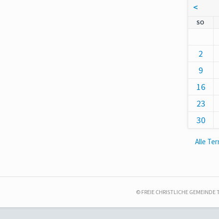
<
NNT
SO
2
9
16
23
30
Alle Te
© FREIE CHRISTLICHE GEMEINDE