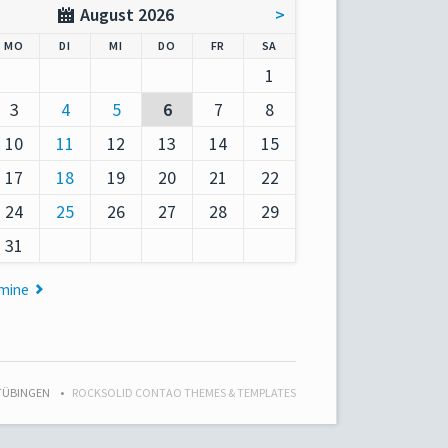
August 2026
>
AG
NTAG
ENSTAG
TTWOCH
NNERSTAG
EITAG
MSTAG
MO
DI
MI
DO
FR
SA
1
3
4
5
6
7
8
10
11
12
13
14
15
17
18
19
20
21
22
24
25
26
27
28
29
31
rmine
 TÜBINGEN
ROCKSOLID CONTAO THEMES & TEMPLATES