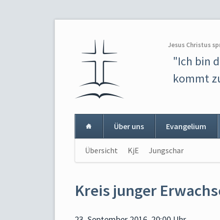
Jesus Christus sp
"Ich bin 
kommt zu
Über uns
Evangelium
Navigation
Übersicht
KjE
Jungschar
Navigat
überspringen
überspr
Kreis junger Erwach
23. September 2016, 20:00 Uhr