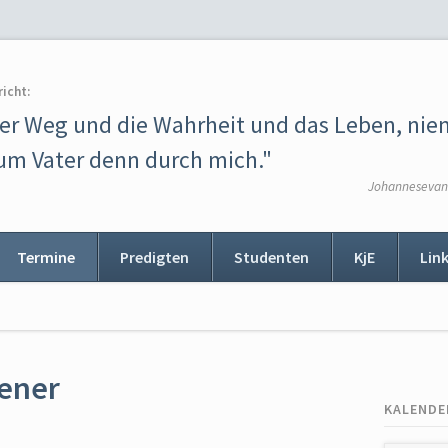
richt:
der Weg und die Wahrheit und das Leben, ni
m Vater denn durch mich."
Johannesevang
Termine
Predigten
Studenten
KjE
Lin
ion
ingen
sener
KALENDE