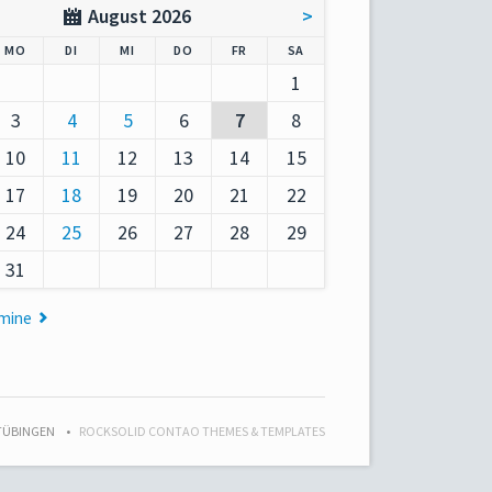
August 2026
>
AG
NTAG
ENSTAG
TTWOCH
NNERSTAG
EITAG
MSTAG
MO
DI
MI
DO
FR
SA
1
3
4
5
6
7
8
10
11
12
13
14
15
17
18
19
20
21
22
24
25
26
27
28
29
31
rmine
 TÜBINGEN
ROCKSOLID CONTAO THEMES & TEMPLATES