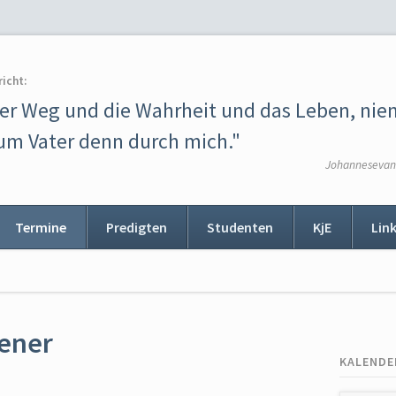
richt:
der Weg und die Wahrheit und das Leben, ni
m Vater denn durch mich."
Johannesevang
Termine
Predigten
Studenten
KjE
Lin
ion
ingen
sener
KALENDE