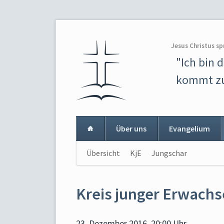
Jesus Christus sp
"Ich bin 
kommt zu
Über uns
Evangelium
Navigation
Übersicht
KjE
Jungschar
Navigat
überspringen
überspr
Kreis junger Erwach
23. Dezember 2016, 20:00 Uhr