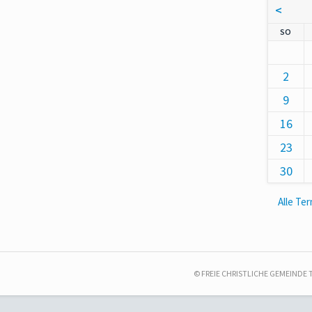
<
NNT
SO
2
9
16
23
30
Alle Te
© FREIE CHRISTLICHE GEMEINDE