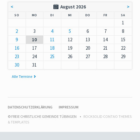
<
August 2026
>
NNTAG
NTAG
ENSTAG
TTWOCH
NNERSTAG
EITAG
MSTAG
SO
MO
DI
MI
DO
FR
SA
1
2
3
4
5
6
7
8
9
10
11
12
13
14
15
16
17
18
19
20
21
22
23
24
25
26
27
28
29
30
31
Alle Termine
NAVIGATION
DATENSCHUTZERKLÄRUNG
IMPRESSUM
ÜBERSPRINGEN
© FREIE CHRISTLICHE GEMEINDE TÜBINGEN
ROCKSOLID CONTAO THEMES
& TEMPLATES