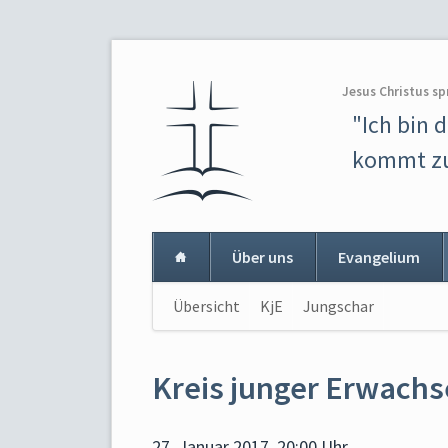
Jesus Christus sp
"Ich bin 
kommt zu
Über uns
Evangelium
Navigation
Übersicht
KjE
Jungschar
Navigat
überspringen
überspr
Kreis junger Erwach
27. Januar 2017, 20:00 Uhr