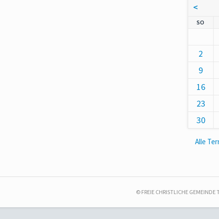
<
NNT
SO
2
9
16
23
30
Alle Te
© FREIE CHRISTLICHE GEMEINDE