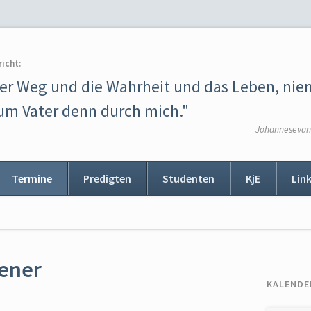
richt:
der Weg und die Wahrheit und das Leben, ni
m Vater denn durch mich."
Johannesevang
Termine
Predigten
Studenten
KjE
Lin
ion
ingen
sener
KALENDE