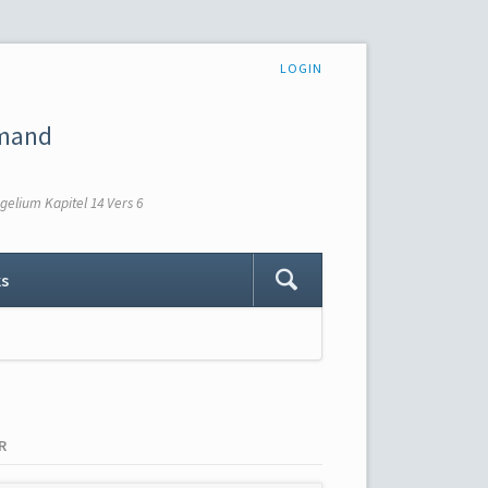
NAVIGATION
LOGIN
ÜBERSPRINGEN
emand
elium Kapitel 14 Vers 6
Navigation
ks
überspringen
R