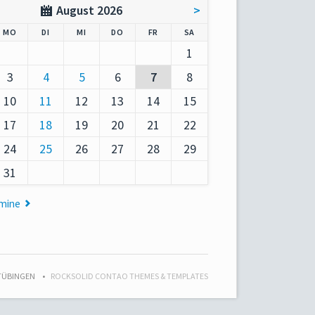
August 2026
>
AG
NTAG
ENSTAG
TTWOCH
NNERSTAG
EITAG
MSTAG
MO
DI
MI
DO
FR
SA
1
3
4
5
6
7
8
10
11
12
13
14
15
17
18
19
20
21
22
24
25
26
27
28
29
31
rmine
 TÜBINGEN
ROCKSOLID CONTAO THEMES & TEMPLATES