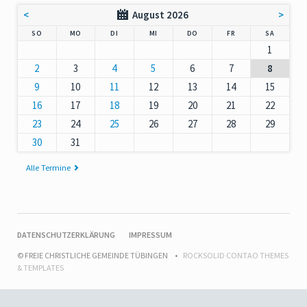
<
August 2026
>
NNTAG
NTAG
ENSTAG
TTWOCH
NNERSTAG
EITAG
MSTAG
SO
MO
DI
MI
DO
FR
SA
1
2
3
4
5
6
7
8
9
10
11
12
13
14
15
16
17
18
19
20
21
22
23
24
25
26
27
28
29
30
31
Alle Termine
NAVIGATION
DATENSCHUTZERKLÄRUNG
IMPRESSUM
ÜBERSPRINGEN
© FREIE CHRISTLICHE GEMEINDE TÜBINGEN
ROCKSOLID CONTAO THEMES
& TEMPLATES