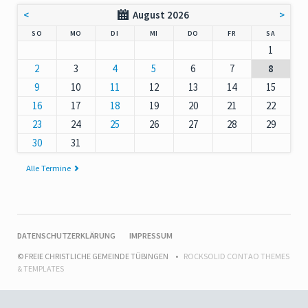
<
August 2026
>
NNTAG
NTAG
ENSTAG
TTWOCH
NNERSTAG
EITAG
MSTAG
SO
MO
DI
MI
DO
FR
SA
1
2
3
4
5
6
7
8
9
10
11
12
13
14
15
16
17
18
19
20
21
22
23
24
25
26
27
28
29
30
31
Alle Termine
NAVIGATION
DATENSCHUTZERKLÄRUNG
IMPRESSUM
ÜBERSPRINGEN
© FREIE CHRISTLICHE GEMEINDE TÜBINGEN
ROCKSOLID CONTAO THEMES
& TEMPLATES