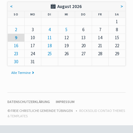
<
August 2026
>
NNTAG
NTAG
ENSTAG
TTWOCH
NNERSTAG
EITAG
MSTAG
SO
MO
DI
MI
DO
FR
SA
1
2
3
4
5
6
7
8
9
10
11
12
13
14
15
16
17
18
19
20
21
22
23
24
25
26
27
28
29
30
31
Alle Termine
NAVIGATION
DATENSCHUTZERKLÄRUNG
IMPRESSUM
ÜBERSPRINGEN
© FREIE CHRISTLICHE GEMEINDE TÜBINGEN
ROCKSOLID CONTAO THEMES
& TEMPLATES