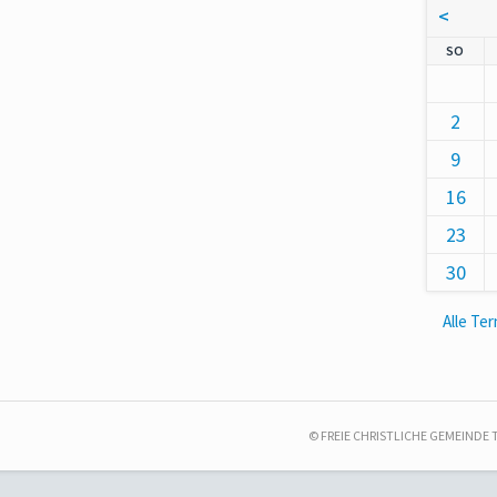
<
NNT
SO
2
9
16
23
30
Alle Te
© FREIE CHRISTLICHE GEMEINDE