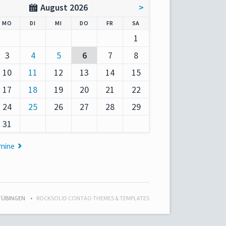
August 2026
>
AG
NTAG
ENSTAG
TTWOCH
NNERSTAG
EITAG
MSTAG
MO
DI
MI
DO
FR
SA
1
3
4
5
6
7
8
10
11
12
13
14
15
17
18
19
20
21
22
24
25
26
27
28
29
31
rmine
 TÜBINGEN
ROCKSOLID CONTAO THEMES & TEMPLATES