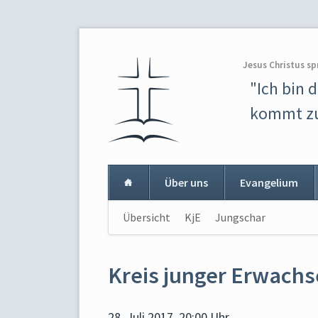
Jesus Christus sp
"Ich bin 
kommt zu
Über uns
Evangelium
Navigation
Übersicht
KjE
Jungschar
Navigat
überspringen
überspr
Kreis junger Erwach
28. Juli 2017, 20:00 Uhr