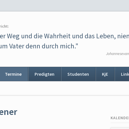
richt:
der Weg und die Wahrheit und das Leben, ni
m Vater denn durch mich."
Johannesevang
Termine
Predigten
Studenten
KjE
Lin
ion
ingen
sener
KALENDE