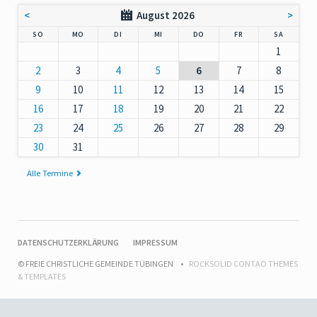
<
August 2026
>
NNTAG
NTAG
ENSTAG
TTWOCH
NNERSTAG
EITAG
MSTAG
SO
MO
DI
MI
DO
FR
SA
1
2
3
4
5
6
7
8
9
10
11
12
13
14
15
16
17
18
19
20
21
22
23
24
25
26
27
28
29
30
31
Alle Termine
NAVIGATION
DATENSCHUTZERKLÄRUNG
IMPRESSUM
ÜBERSPRINGEN
© FREIE CHRISTLICHE GEMEINDE TÜBINGEN
ROCKSOLID CONTAO THEMES
& TEMPLATES