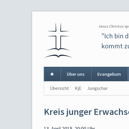
Jesus Christus sp
"Ich bin 
kommt zu
Über uns
Evangelium
Navigation
Übersicht
KjE
Jungschar
Navigat
überspringen
überspr
Kreis junger Erwach
13. April 2018, 20:00 Uhr