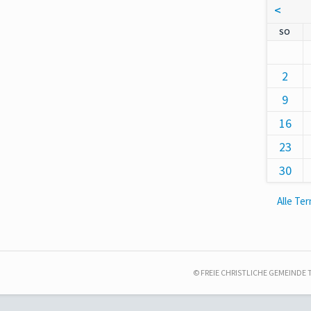
<
NNT
SO
2
9
16
23
30
Alle Te
© FREIE CHRISTLICHE GEMEINDE