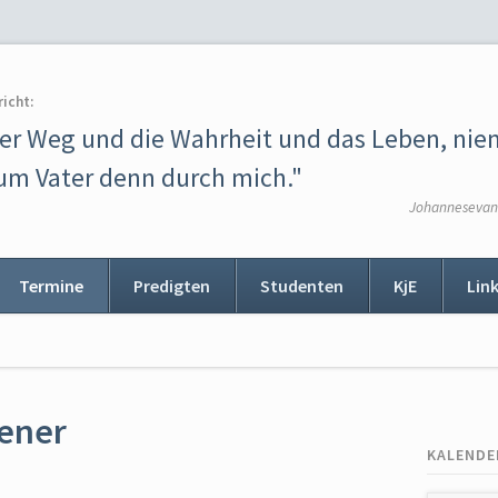
richt:
der Weg und die Wahrheit und das Leben, ni
m Vater denn durch mich."
Johannesevang
Termine
Predigten
Studenten
KjE
Lin
ion
ingen
sener
KALENDE