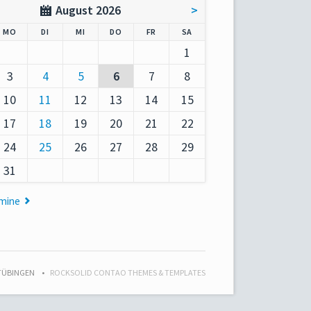
August 2026
>
AG
NTAG
ENSTAG
TTWOCH
NNERSTAG
EITAG
MSTAG
MO
DI
MI
DO
FR
SA
1
3
4
5
6
7
8
10
11
12
13
14
15
17
18
19
20
21
22
24
25
26
27
28
29
31
rmine
 TÜBINGEN
ROCKSOLID CONTAO THEMES & TEMPLATES