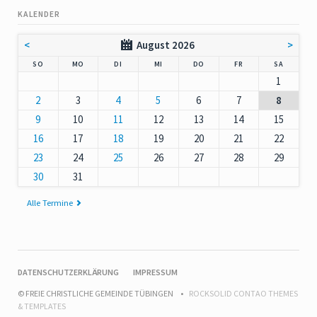
KALENDER
<
August 2026
>
NNTAG
NTAG
ENSTAG
TTWOCH
NNERSTAG
EITAG
MSTAG
SO
MO
DI
MI
DO
FR
SA
1
2
3
4
5
6
7
8
9
10
11
12
13
14
15
16
17
18
19
20
21
22
23
24
25
26
27
28
29
30
31
Alle Termine
NAVIGATION
DATENSCHUTZERKLÄRUNG
IMPRESSUM
ÜBERSPRINGEN
© FREIE CHRISTLICHE GEMEINDE TÜBINGEN
ROCKSOLID CONTAO THEMES
& TEMPLATES