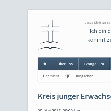
Jesus Christus sp
"Ich bin 
kommt zu
Über uns
Evangelium
Navigation
Übersicht
KjE
Jungschar
Navigat
überspringen
überspr
Kreis junger Erwach
20. Mai 2016, 20:00 Uhr