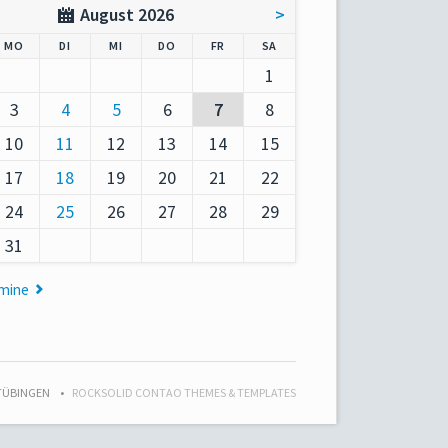
August 2026
>
AG
NTAG
ENSTAG
TTWOCH
NNERSTAG
EITAG
MSTAG
MO
DI
MI
DO
FR
SA
1
3
4
5
6
7
8
10
11
12
13
14
15
17
18
19
20
21
22
24
25
26
27
28
29
31
rmine
 TÜBINGEN
ROCKSOLID CONTAO THEMES & TEMPLATES