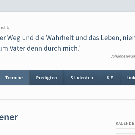
richt:
der Weg und die Wahrheit und das Leben, ni
m Vater denn durch mich."
Johannesevang
Termine
Predigten
Studenten
KjE
Lin
ion
ingen
sener
KALENDE