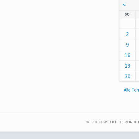
<
NNT
SO
2
9
16
23
30
Alle Te
© FREIE CHRISTLICHE GEMEINDE