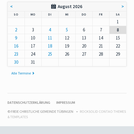
<
August 2026
>
NNTAG
NTAG
ENSTAG
TTWOCH
NNERSTAG
EITAG
MSTAG
SO
MO
DI
MI
DO
FR
SA
1
2
3
4
5
6
7
8
9
10
11
12
13
14
15
16
17
18
19
20
21
22
23
24
25
26
27
28
29
30
31
Alle Termine
NAVIGATION
DATENSCHUTZERKLÄRUNG
IMPRESSUM
ÜBERSPRINGEN
© FREIE CHRISTLICHE GEMEINDE TÜBINGEN
ROCKSOLID CONTAO THEMES
& TEMPLATES