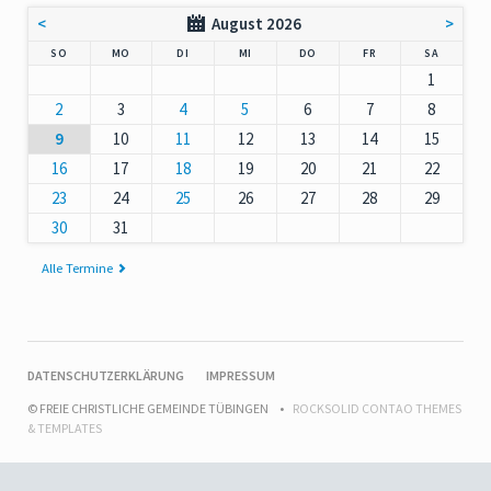
<
August 2026
>
NNTAG
NTAG
ENSTAG
TTWOCH
NNERSTAG
EITAG
MSTAG
SO
MO
DI
MI
DO
FR
SA
1
2
3
4
5
6
7
8
9
10
11
12
13
14
15
16
17
18
19
20
21
22
23
24
25
26
27
28
29
30
31
Alle Termine
NAVIGATION
DATENSCHUTZERKLÄRUNG
IMPRESSUM
ÜBERSPRINGEN
© FREIE CHRISTLICHE GEMEINDE TÜBINGEN
ROCKSOLID CONTAO THEMES
& TEMPLATES