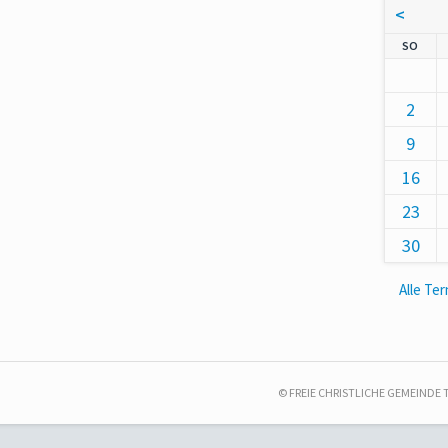
<
NNT
SO
2
9
16
23
30
Alle Te
© FREIE CHRISTLICHE GEMEINDE