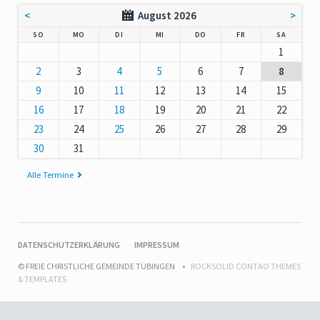
<
August 2026
>
NNTAG
NTAG
ENSTAG
TTWOCH
NNERSTAG
EITAG
MSTAG
SO
MO
DI
MI
DO
FR
SA
1
2
3
4
5
6
7
8
9
10
11
12
13
14
15
16
17
18
19
20
21
22
23
24
25
26
27
28
29
30
31
Alle Termine
NAVIGATION
DATENSCHUTZERKLÄRUNG
IMPRESSUM
ÜBERSPRINGEN
© FREIE CHRISTLICHE GEMEINDE TÜBINGEN
ROCKSOLID CONTAO THEMES
& TEMPLATES